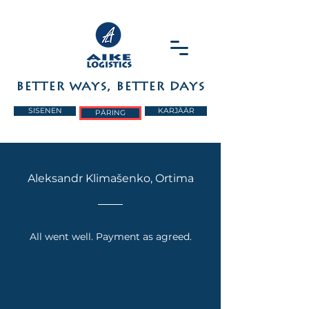
BETTER WAYS, BETTER DAYS
SISENEN
KARJÄÄR
PÄRING
Aleksandr Klimašenko, Ortima
All went well. Payment as agreed.